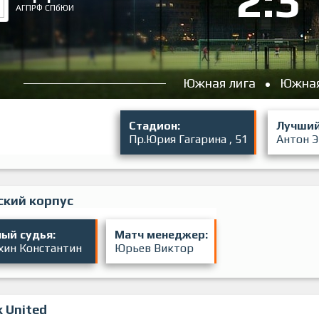
2:3
АГПРФ СПбЮИ
Южная лига
Южная
Стадион:
Лучший
Пр.Юрия Гагарина , 51
Антон 
ский корпус
ый судья:
Матч менеджер:
хин Константин
Юрьев Виктор
 United