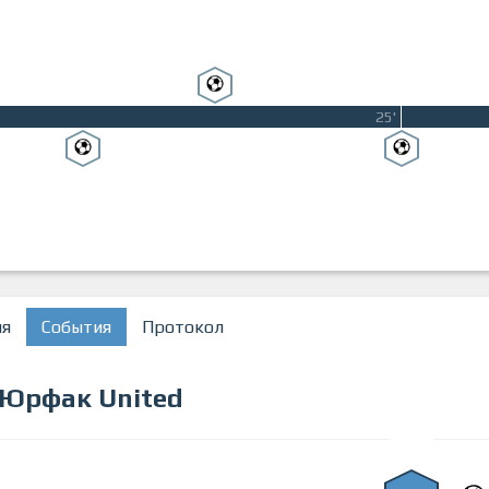
25'
ия
События
Протокол
Юрфак United