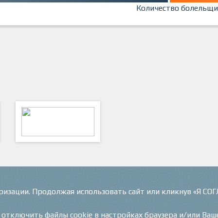
Количество болельщи
ФутКом - Футбольные
Коммуникации
оризации. Продолжая использовать сайт или кликнув «Я СО
и отключить файлы cookie в настройках браузера и/или Ваш