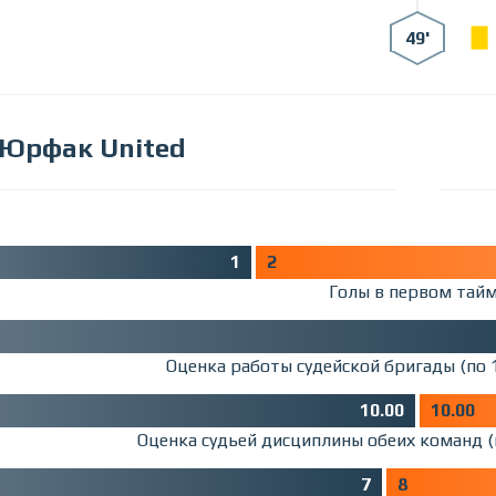
49'
Юрфак United
1
2
Голы в первом тай
Оценка работы судейской бригады (по 
10.00
10.00
Оценка судьей дисциплины обеих команд (
7
8