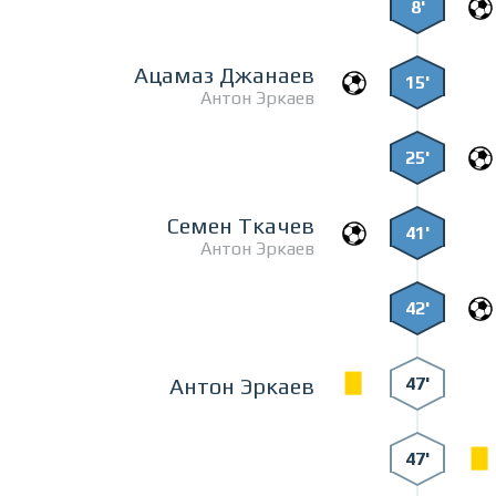
8'
Ацамаз Джанаев
15'
Антон Эркаев
25'
Семен Ткачев
41'
Антон Эркаев
42'
47'
Антон Эркаев
47'