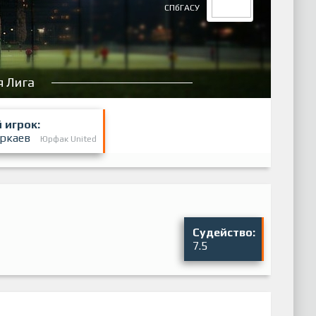
СПбГАСУ
 Лига
 игрок:
Эркаев
Юрфак United
Судейство:
7.5