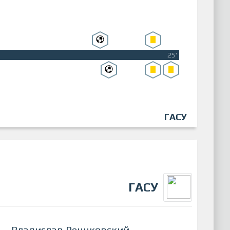
25'
ГАСУ
ГАСУ
Владислав Ренчковский