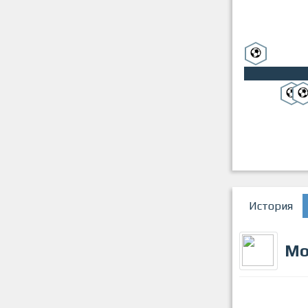
История
Мо