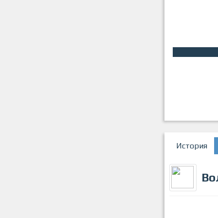
История
Во