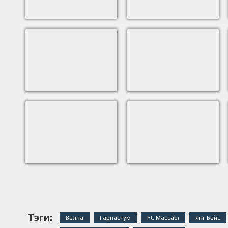
Тэги:
Волна
Гарпастум
FC Maccabi
Янг Бойс