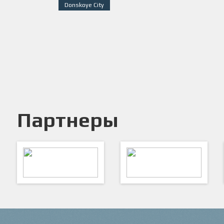
Donskoye City
Партнеры
ARTSPORT
ПФК "Кристалл"