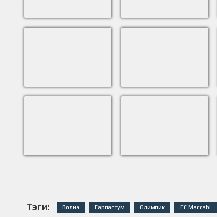
Тэги:
Волна
Гарпастум
Олимпик
FC Maccabi