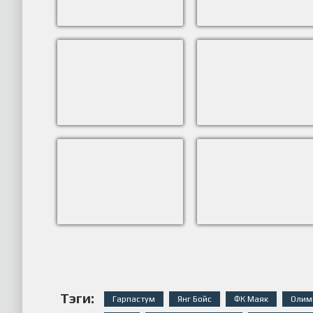
Тэги:
Гарпастум
Янг Бойс
ФК Маяк
Олим