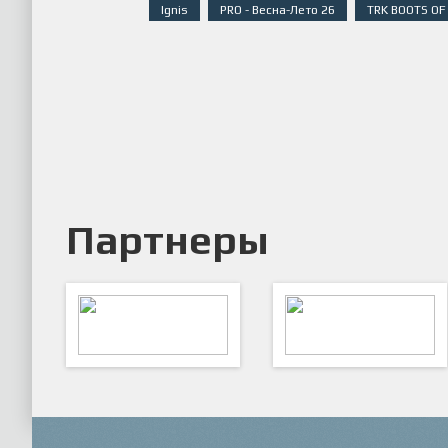
Ignis
PRO - Весна-Лето 26
TRK BOOTS OF
Партнеры
ARTSPORT
ПФК "Кристалл"