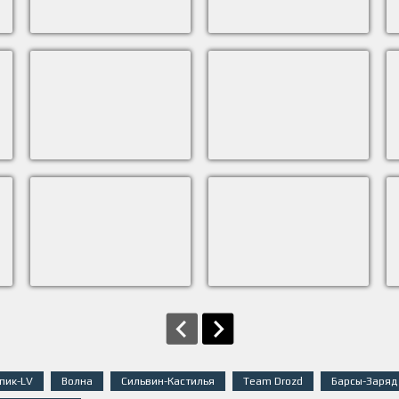
пик-LV
Волна
Сильвин-Кастилья
Team Drozd
Барсы-Заряд