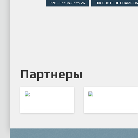
PRO - Весна-Лето 26
TRK BOOTS OF CHAMPION
Партнеры
ARTSPORT
ПФК "Кристалл"