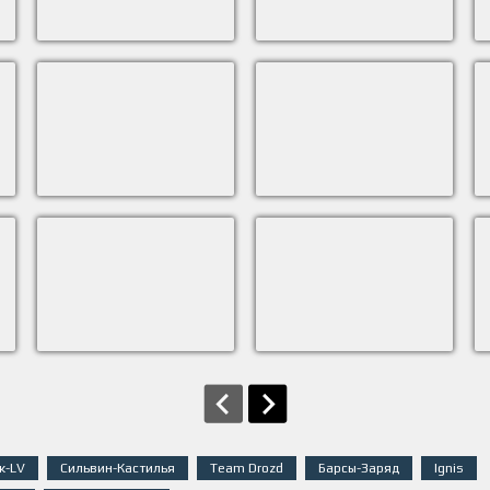
к-LV
Сильвин-Кастилья
Team Drozd
Барсы-Заряд
Ignis