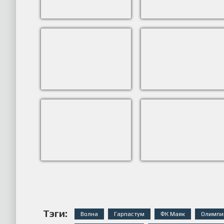
Тэги:
Волна
Гарпастум
ФК Маяк
Олимпи