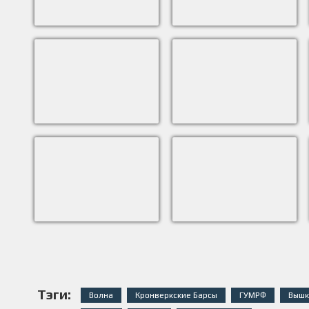
Тэги:
Волна
Кронверкские Барсы
ГУМРФ
Вышк