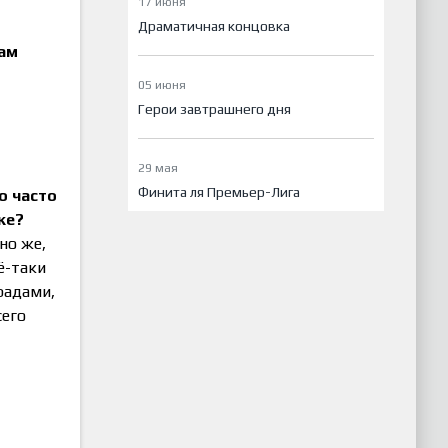
17 июня
Драматичная концовка
вам
05 июня
Герои завтрашнего дня
29 мая
Финита ля Премьер-Лига
о часто
ке?
но же,
ё-таки
градами,
сего