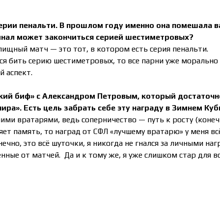
серии пенальти. В прошлом году именно она помешала 
финал может закончиться серией шестиметровых?
ищный матч — это тот, в котором есть серия пенальти.
ся бить серию шестиметровых, то все парни уже морально
й аспект.
рский биф» с Александром Петровым, который достаточн
ира». Есть цель забрать себе эту награду в Зимнем Куб
ими вратарями, ведь соперничество — путь к росту (конеч
яет память, то наград от СФЛ «лучшему вратарю» у меня вс
нечно, это всё шуточки, я никогда не гнался за личными на
ные от матчей. Да и к тому же, я уже слишком стар для в