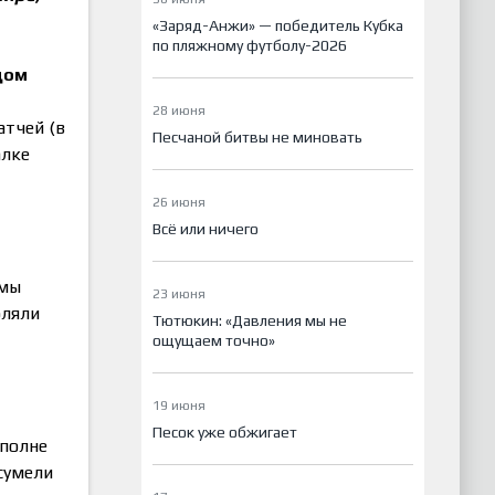
«Заряд-Анжи» — победитель Кубка
по пляжному футболу-2026
дом
28 июня
атчей (в
Песчаной битвы не миновать
алке
26 июня
Всё или ничего
 мы
23 июня
оляли
Тютюкин: «Давления мы не
ощущаем точно»
19 июня
Песок уже обжигает
вполне
сумели