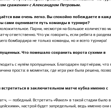
ком сражении» с Александром Петровым.
даётся вам очень легко. Вы спокойно побеждаете в каж
вы сами оцениваете путь команды в турнире?
положительное. Парни, несмотря на большое количество м
атчу ответственно. Что уж говорить, если ребята в раздев
шего бомбардира не только команды, но и всего турнира!
опущенных. Что помешало сохранить ворота сухими в
уходить с нулём пропущенных. Благодарен партнёрам, что
ичина проста: в моментах, где игра уже была решена, позв
 встретиться в заключительном матче кубка именно с
матч, — победный. Встретить «Факел» в такой стадии было 
цейскими», настрой будет запредельный, ведь именно они 