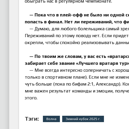
обыграть нас в регулярном чемпионате.
— Пока что в плей-офф не было ни одной 
попасть в финал. Нет ли переживаний, что 
— Думаю, для любого болельщика самый зрел
Переживаний по этому поводу нет. Если придет
окрепли, чтобы спокойно реализовывать данны
— По твоим же словам, у вас есть «врата
забирает себе звание «Лучшего вратаря турн
— Мне всегда интересно соперничать с хорош
только в спортивном плане). Если мне не измен
чуть больше (пока по бифам 2:1, Александр). Ко
мне важен результат команды и эмоции, получен
этого.
Тэги:
Волна
Зимний кубок 2025 г.