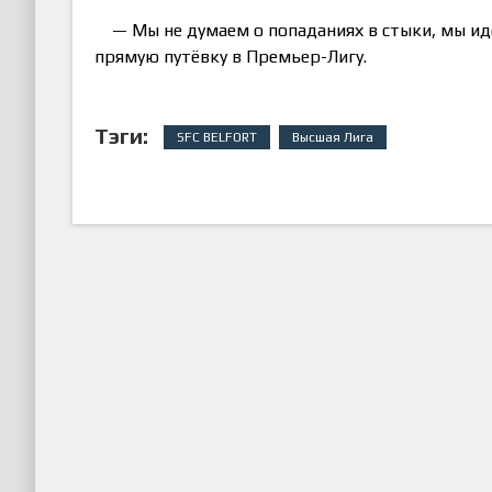
— Мы не думаем о попаданиях в стыки, мы ид
прямую путёвку в Премьер-Лигу.
Тэги:
SFC BELFORT
Высшая Лига