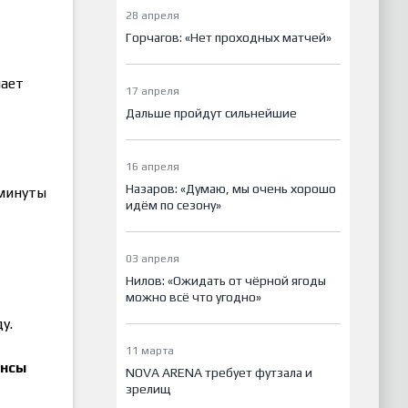
28 апреля
Горчагов: «Нет проходных матчей»
мает
17 апреля
Дальше пройдут сильнейшие
16 апреля
Назаров: «Думаю, мы очень хорошо
 минуты
идём по сезону»
03 апреля
Нилов: «Ожидать от чёрной ягоды
можно всё что угодно»
ду.
11 марта
ансы
NOVA ARENA требует футзала и
зрелищ