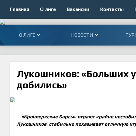
Главная
О лиге
Вакансии
Контакты
О ЛИГЕ
НОВОСТИ
ТУР
Лукошников: «Больших у
добились»
«Кронверкские Барсы» играют крайне нестабил
Лукошников, стабильно показывает отличную игр