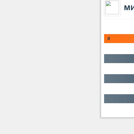
М
0
4