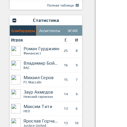
Полная таблица
Статистика
Бомбардиры
Ассистенты
Ж\КК
Игрок
Г
И
Роман Гурджиян
25
8
Финансист
Владимир Бойченко
16
9
ВАС
Михаил Серов
15
7
FC Maccabi
Заур Ахмедов
14
9
Невский гарнизон
Максим Тити
13
6
НЕО
Ярослав Горчагов
13
10
Justice United