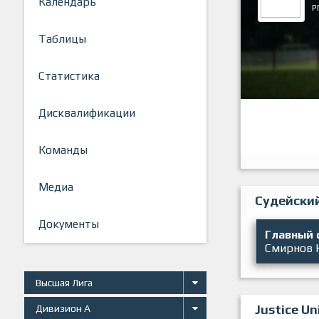
Календарь
Р
Таблицы
Статистика
Дисквалификации
Команды
Медиа
Судейски
Документы
Главный 
Смирнов 
Высшая Лига
Justice Un
Дивизион А