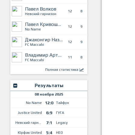
Павел Волков
12
8
Невский гарнизон
Павел Кривошеин
12
9
No Name
Джахонгир Назаров
12
9
FC Maccabi
Владимир Артёмов
11
8
FC Maccabi
Полная статистика
Результаты
08 ноября 2025
12:0
No Name
Тайфун
6:9
Justice United
ГУГА
7:1
Невский гарнизон
Legacy
5:4
Юрфак United
НЕО