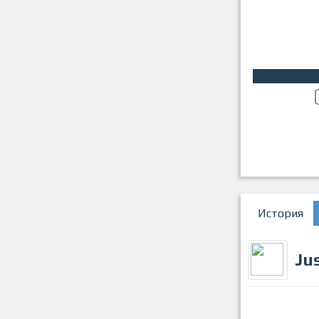
История
Ju