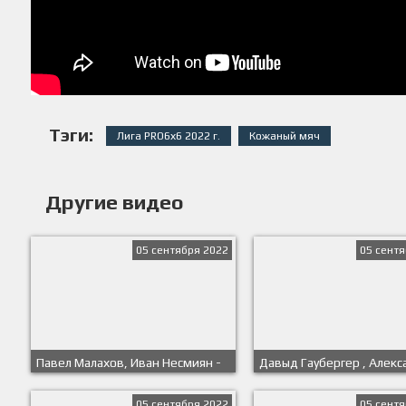
Тэги:
Лига PRO6х6 2022 г.
Кожаный мяч
Другие видео
05 сентября 2022
05 сентя
Павел Малахов, Иван Несмиян -
Давыд Гаубергер , Алек
Сассуоло М (или Молодежка С)
Давыденко - Knattspyrnu
Reykjavikur
05 сентября 2022
05 сентя