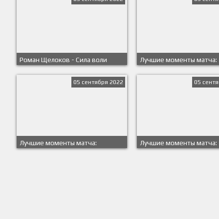
Роман Щелоков - Сила воли
Лучшие моменты матча:
"Привет из прошлого" - 
05 сентября 2022
05 сентя
Лучшие моменты матча:
Лучшие моменты матча:
Сильвин - Гарпастум - Inferno
Монтана - Кожаный мяч 