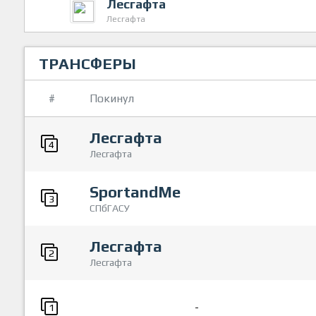
Лесгафта
Лесгафта
ТРАНСФЕРЫ
#
Покинул
Лесгафта
4
Лесгафта
SportandMe
3
СПбГАСУ
Лесгафта
2
Лесгафта
-
1