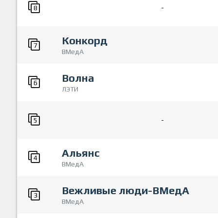
-
8
Конкорд
7
ВМедА
Волна
6
ЛЭТИ
-
5
Альянс
4
ВМедА
Вежливые люди-ВМедА
3
ВМедА