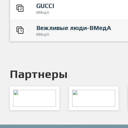
GUCCI
2
ВМедА
Вежливые люди-ВМедА
1
ВМедА
Партнеры
ARTSPORT
ПФК "Кристалл"