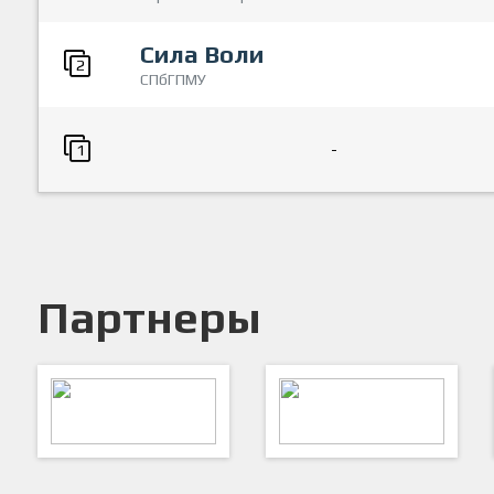
Сила Воли
2
СПбГПМУ
-
1
Партнеры
ARTSPORT
ПФК "Кристалл"