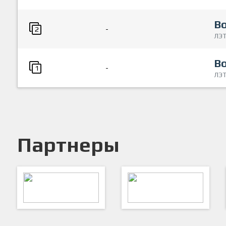
В
-
2
ЛЭ
В
-
1
ЛЭ
Партнеры
ARTSPORT
ПФК "Кристалл"