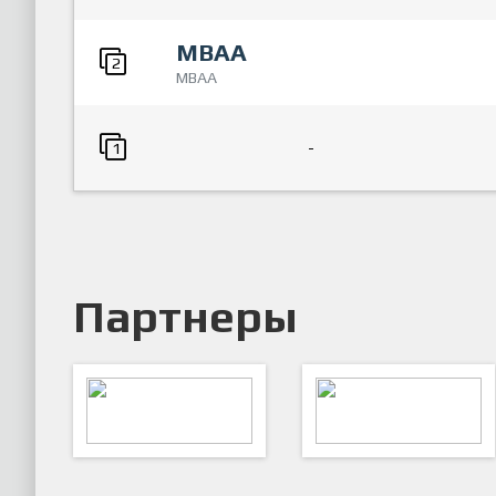
МВАА
2
МВАА
-
1
Партнеры
ARTSPORT
ПФК "Кристалл"