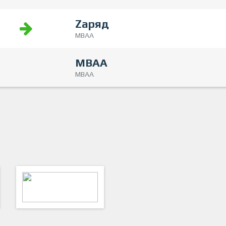
Zаряд
МВАА
МВАА
МВАА
ФутКом - Футбольные
Коммуникации