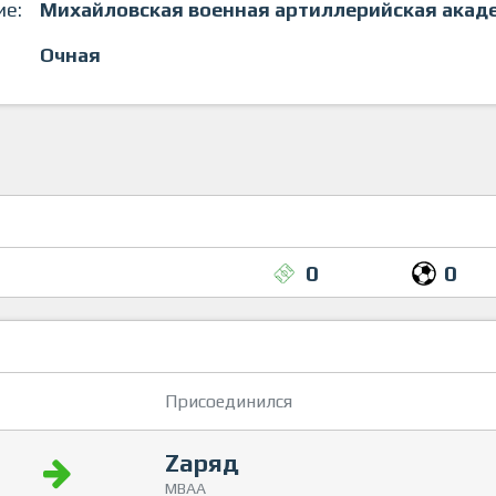
ие:
Михайловская военная артиллерийская акад
Очная
0
0
Присоединился
Zаряд
МВАА