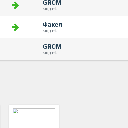
GROM
МВД РФ
Факел
МВД РФ
GROM
МВД РФ