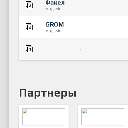
Факел
3
МВД РФ
GROM
2
МВД РФ
-
1
Партнеры