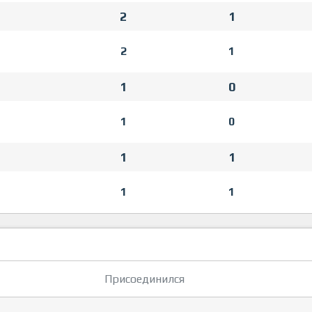
2
1
2
1
1
0
1
0
1
1
1
1
Присоединился