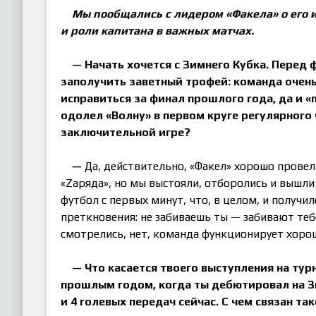
Мы пообщались с лидером
«
Факела
»
о его
и роли капитана в важных матчах.
— Начать хочется с Зимнего Кубка. Перед 
заполучить заветный трофей: команда очень
исправиться за финал прошлого года, да и
«
одолел
«
Волну
»
в первом круге регулярного ч
заключительной игре?
—
Да, действительно, «Факел» хорошо провел
«Zаряда», но мы выстояли, отборолись и вышли
футбол с первых минут, что, в целом, и получил
преткновения: не забиваешь ты — забивают тебе.
смотрелись, нет, команда функционирует хорош
— Что касается твоего выступления на тур
прошлым годом, когда ты дебютировал на Зи
и 4 голевых передач сейчас. С чем связан т