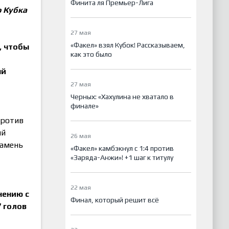
Финита ля Премьер-Лига
 Кубка
27 мая
«Факел» взял Кубок! Рассказываем,
, чтобы
как это было
ый
27 мая
Черных: «Хахулина не хватало в
финале»
против
ый
26 мая
камень
«Факел» камбэкнул с 1:4 против
«Заряда-Анжи»! +1 шаг к титулу
22 мая
нению с
Финал, который решит всё
7 голов