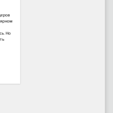
деров
улярном
сь. Но
ать