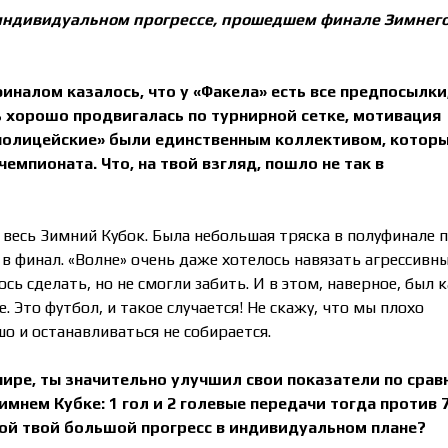
 индивидуальном прогрессе, прошедшем финале Зимнего
финалом казалось, что у
«
Факела
»
есть все предпосылки
 хорошо продвигалась по турнирной сетке, мотивация
полицейские
»
были единственным коллективом, котор
емпионата. Что, на твой взгляд, пошло не так в
 весь Зимний Кубок. Была небольшая тряска в полуфинале 
 в финал. «Волне» очень даже хотелось навязать агрессивн
ось сделать, но не смогли забить. И в этом, наверное, был 
 Это футбол, и такое случается! Не скажу, что мы плохо
о и останавливаться не собирается.
нире, ты значительно улучшил свои показатели по срав
мнем Кубке: 1 гол и 2 голевые передачи тогда против 
акой твой большой прогресс в индивидуальном плане?