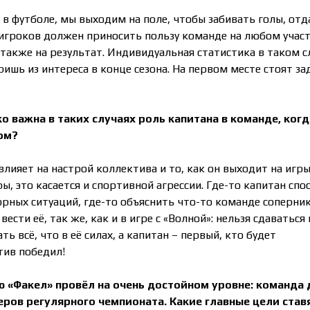
 в футболе, мы выходим на поле, чтобы забивать голы, отд
 игроков должен приносить пользу команде на любом участ
а также на результат. Индивидуальная статистика в таком с
ришь из интереса в конце сезона. На первом месте стоят за
ко важна в таких случаях роль капитана в команде, когд
ом?
влияет на настрой коллектива и то, как он выходит на игры
ы, это касается и спортивной агрессии. Где-то капитан спо
рных ситуаций, где-то объяснить что-то команде соперник
сти её, так же, как и в игре с «Волной»: нельзя сдаваться 
ь всё, что в её силах, а капитан – первый, кто будет
тив победил!
ую
«
Факел
»
провёл на очень достойном уровне: команда
еров регулярного чемпионата. Какие главные цели став