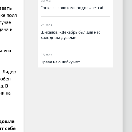
22 мая
Гонка за золотом продолжается!
авать
ке поля
лучае
21 мая
дача и
Шихалов: «Декабрь был для нас
холодным душем»
а его
15 мая
Права на ошибку нет
. Лидер
собен
а. В
ни на
 дошла
ят себе