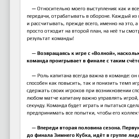
—
Относительно моего выступления: как и все
передачи, отрабатывать в обороне. Каждый из
и рассчитывать, прежде всего, именно на это, 
просто отходит на второй план, на неё ты смот
результат команды!
— Возвращаясь к игре с
«
Волной
»
, насколь
команда проигрывает в финале с таким счёт
—
Роль капитана всегда важна в команде: он 
способен как повысить, так и понизить темп игр
сдержать своих игроков при возникновении спо
любом матче капитану важно управлять игрой, ве
секунду. Команда будет играть и пытаться сделат
предпринимать все попытки, чтобы его коллек
— Впереди вторая половина сезона. Перв
до финала Зимнего Кубка, идёт в группе лид