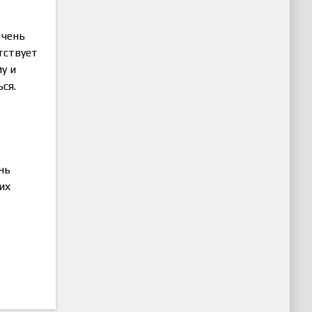
очень
тствует
у и
ся.
нь
их