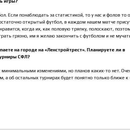
ль игры?
ол. Если понаблюдать за статистикой, то у нас и фолов то 
 достаточно открытый футбол, в каждом нашем матче прису
нравится, когда их, как половую тряпку, полоскают, поэтом
рать грязно, им я желаю закончить с футболом и не мучать
аете на городе на «Ленстройтрест». Планируете ли в
турниры СФЛ?
с минимальными изменениями, но планов каких-то нет. Оче
 а об остальных турнирах будет понятно только ближе к 