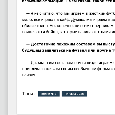
вспыхивают эмоции. С чем связан такой сти
— Я не считаю, что мы играем в жёсткий футб
мало, все играют в кайф. Думаю, мы играем в
обилие голов. Но, конечно, не всем соперникам 
появляются бойцы, которые начинают с нами иг
— Достаточно похожим составом вы выступ
будущем заявляться на футзал или другие 
— Да, мы этим составом почти везде играем 
привлекала пляжка своим необычным форматом,
началу.
Тэги:
Волки ЛТУ
Пляжка 2026