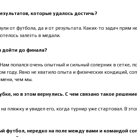
результатов, которые удалось достичь?
и от футбола, да и от результата. Каких-то задач прям н
хотелось залезть в медали.
бы дойти до финала?
Нам попался очень опытный и сильный соперник в сетке, п
ом году. Явно не хватило опыта и физических кондиций, со
емени, чем мы.
убке, но в этом вернулись. С чем связано такое решени
на пляжку и увидел его, когда турнир уже стартовал. В это
вый футбол, нередко на поле между вами и командой со