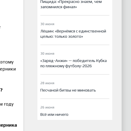
Пищида: «Прекрасно знаем, чем
запомнился финал»
30 июня
е
Лёшин: «Вернёмся с единственной
целью: только золото»
30 июня
«Заряд-Анжи» — победитель Кубка
оэтому
по пляжному футболу-2026
перники
28 июня
е?
Песчаной битвы не миновать
м году
26 июня
Всё или ничего
перника