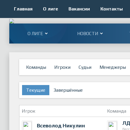
Главная
О лиге
Вакансии
Контакты
О ЛИГЕ
НОВОСТИ
Команды
Игроки
Судьи
Менеджеры
Текущие
Завершённые
Игрок
Команда
ЛД
Всеволод Никулин
Лес