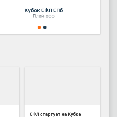
астум
Гарпа
Кубок СФЛ СПб
BS SUMMER CUP 2023
Плей-офф
Серебряный плей-офф
1
2
СФЛ стартует на Кубке