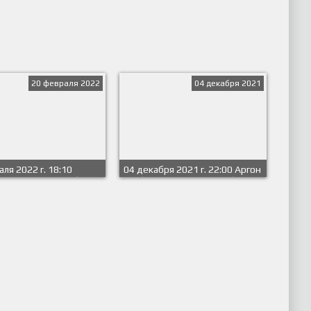
20 февраля 2022
04 декабря 2021
ля 2022 г. 18:10
04 декабря 2021 г. 22:00 Аргон
м Last Dance (СПбГУ) -
(СПбПУ) - Гарпастум (СПбГУ)
бПУ). Группа A