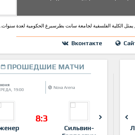
 يمثل الكلية الفلسفية لجامعة سانت بطرسبرغ الحكومية لعدة سنوات
Вконтакте
Сай
ПРОШЕДШИЕ МАТЧИ
(Не задано)
27
июня
ию
Nova Arena
СРЕДА,
19:00
ВТ
8:3
-:-
женер
Гарпастум
Сильвин-
teamVAS
Сил
Л