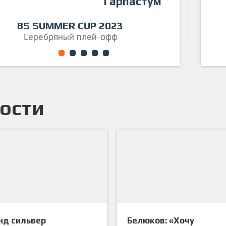
Гарпастум
Гарп
Кубок СФЛ СПб
BS SUMMER CUP 2023
Финальный этап
Серебряный плей-офф
1
2
3
4
5
ости
нд сильвер
Белюков: «Хочу