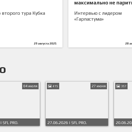
максимально не парит
поводу игр»
 второго тура Кубка
Интервью с лидером
«Гарпастума»
29 августа 2025
28 а
о
04 июля
27 июня
415
357
| SFL PRO.
27.06.2026 | SFL PRO.
20.06.20
 Весна-Лето 2026
Чемпионат Весна-Лето 2026
Чемпион