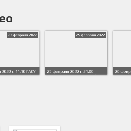
ео
27 февраля 2022
25 февраля 2022
 2022 г. 11:10 ГАСУ
25 февраля 2022 г. 21:00
20 февра
 Last Dance (СПбГУ).
Гарпастум Last Dance (СПбГУ) -
Гарпасту
Сассуоло (СПбГУ). Группа A
Квок (СП