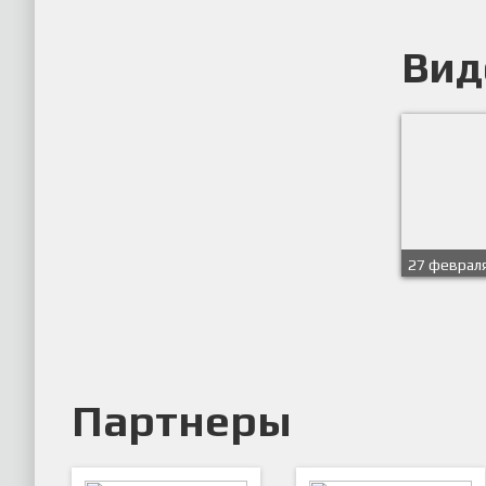
Вид
27 февраля
- Гарпастум
Группа A
Партнеры