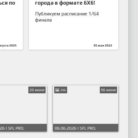
ься по
города в формате 6Х6!
Публикуем расписание 1/64
финала
вгуста 2025
05 мая 2022
20 июня
06 июня
286
26 | SFL PRO.
06.06.2026 | SFL PRO.
ат Весна-Лето 2026
Чемпионат Весна-Лето 2026