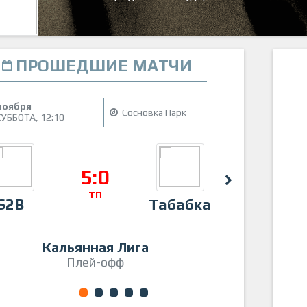
ПРОШЕДШИЕ МАТЧИ
29
ноября
ок
Сосновка Парк
СУББОТА,
12:10
СУ
5:0
ТП
S2B
Табабка
Таб
Кальянная Лига
Плей-офф
1
2
3
4
5