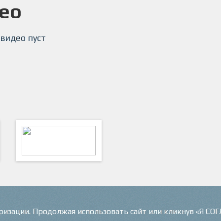
ео
 видео пуст
ФутКом - Футбольные
Коммуникации
оризации. Продолжая использовать сайт или кликнув «Я СО