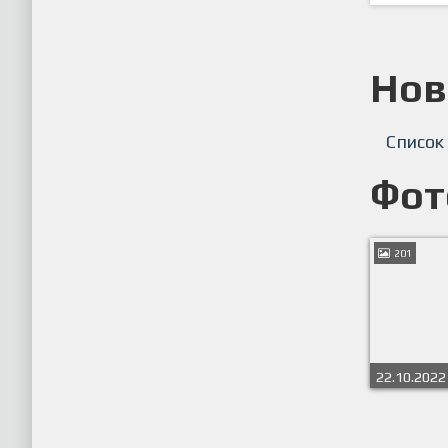
Нов
Список
Фот
201
22.10.2022
дивизион