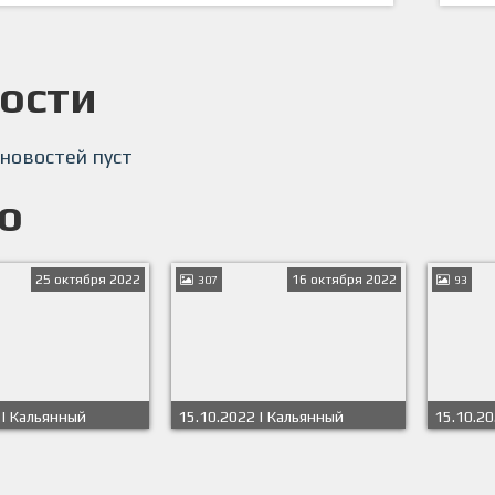
ости
 новостей пуст
о
25 октября 2022
16 октября 2022
307
93
 | Кальянный
15.10.2022 | Кальянный
15.10.20
дивизион
дивизи