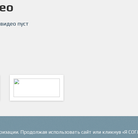
ео
 видео пуст
ФутКом - Футбольные
Коммуникации
оризации. Продолжая использовать сайт или кликнув «Я СО