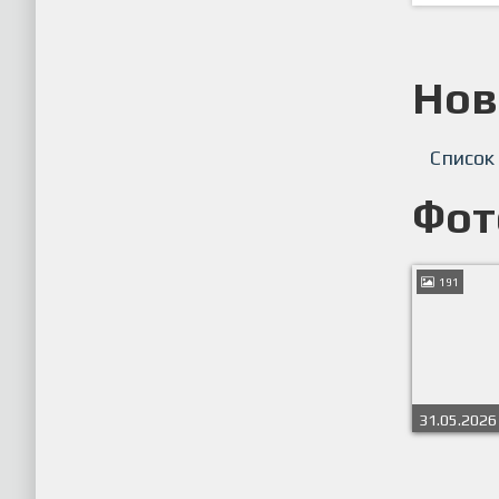
Нов
Список
Фот
191
31.05.2026
СФЛ СПБ 20
Серебристы