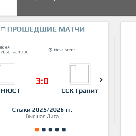
ПРОШЕДШИЕ МАТЧИ
31
июня
ма
Nova Arena
СУББОТА,
19:30
ВО
3:0
НЮСТ
ССК Гранит
Чисто
Стыки 2025/2026 гг.
Высшая Лига
1
2
3
4
5