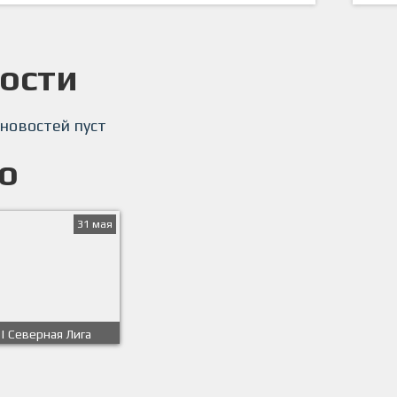
ости
 новостей пуст
о
31 мая
 | Северная Лига
25/2026гг |
й бульвар, 9к2