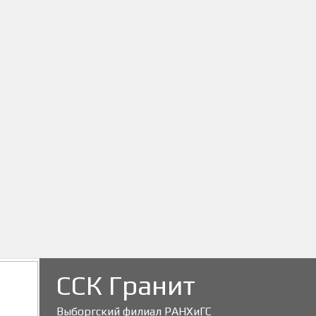
ССК Гранит
Выборгский филиал РАНХиГС