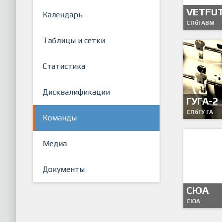
VETFU
Календарь
СПбГАВМ
Таблицы и сетки
Статистика
Дисквалификации
ГУГА-2
СПбГУ ГА
Команды
Медиа
Документы
СЮА
СЮА