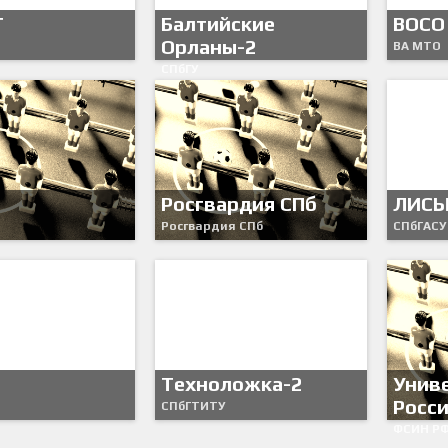
T
Балтийские
ВОСО
Орланы-2
ВА МТО
СПбГУ
Росгвардия СПб
ЛИСЫ
Росгвардия СПб
СПбГАСУ
Техноложка-2
Унив
Росс
СПбГТИТУ
ФСИН Р