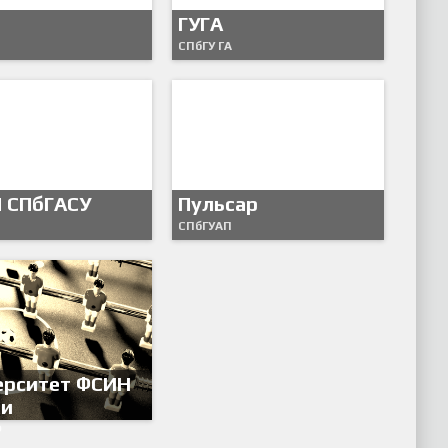
ГУГА
СПбГУ ГА
 СПбГАСУ
Пульсар
СПбГУАП
ерситет ФСИН
ии
Ф