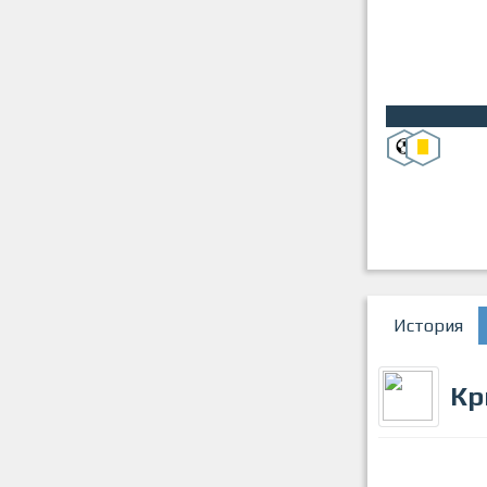
История
Кр