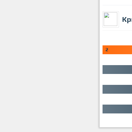
Кр
0
2