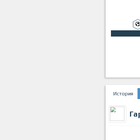
История
Га