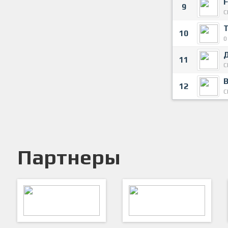
F
9
С
10
0
11
С
12
С
Партнеры
ARTSPORT
ПФК "Кристалл"