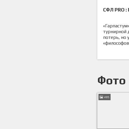
СФЛ PRO : 
«Гарпастум»
турнирной 
потерь, но 
«философов
Фото
485