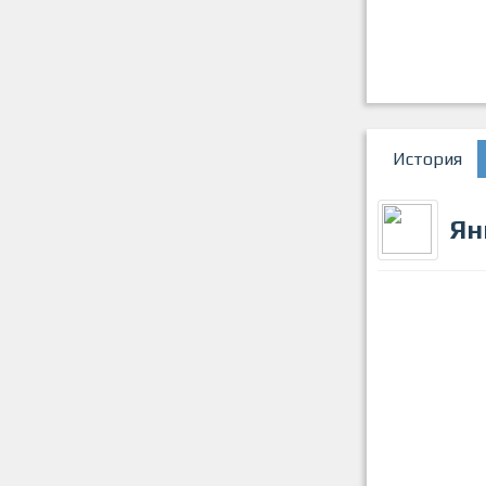
История
Ян