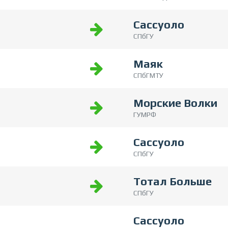
Сассуоло
СПбГУ
Маяк
СПбГМТУ
Морские Волки
ГУМРФ
Сассуоло
СПбГУ
Тотал Больше
СПбГУ
Сассуоло