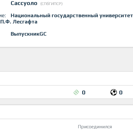
Сассуоло
(СПбГИПСР)
ие:
Национальный государственный университет 
П.Ф. Лесгафта
ВыпускникGC
0
0
Присоединился