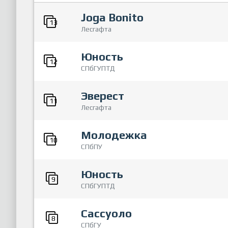
Joga Bonito
13
Лесгафта
Юность
12
СПбГУПТД
Эверест
11
Лесгафта
Молодежка
10
СПбПУ
Юность
9
СПбГУПТД
Сассуоло
8
СПбГУ