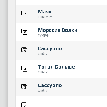
Маяк
7
СПбГМТУ
Морские Волки
6
ГУМРФ
Сассуоло
5
СПбГУ
Тотал Больше
4
СПбГУ
Сассуоло
3
СПбГУ
-
2