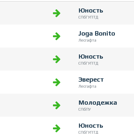
Юность
СПбГУПТД
Joga Bonito
Лесгафта
Юность
СПбГУПТД
Эверест
Лесгафта
Молодежка
СПбПУ
Юность
СПбГУПТД