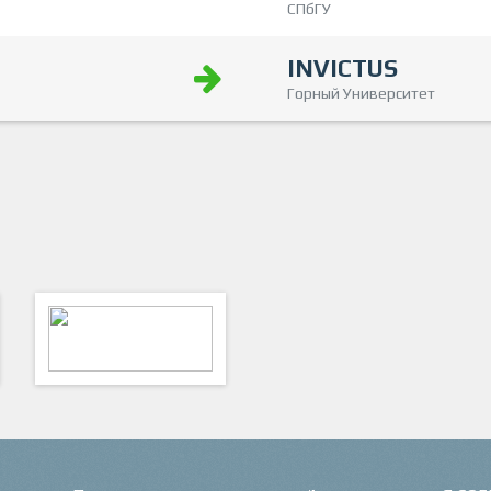
СПбГУ
INVICTUS
Горный Университет
ФутКом - Футбольные
Коммуникации