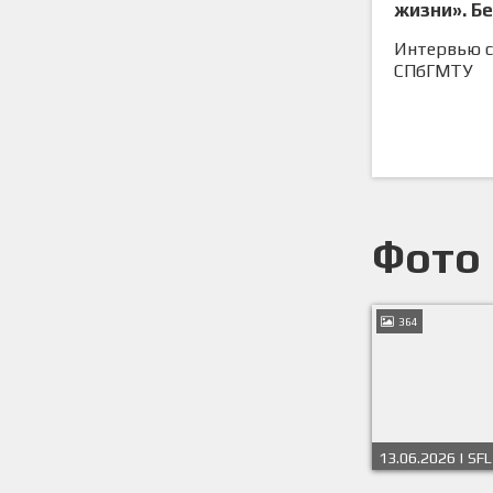
жизни». Б
Квитченк
Интервью с
СПбГМТУ
Фото
364
13.06.2026 | SFL
Чемпионат Весн