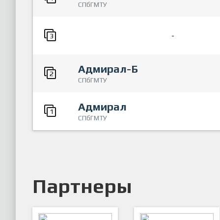
СПбГМТУ
-
3
Адмирал-Б
2
СПбГМТУ
Адмирал
1
СПбГМТУ
Партнеры