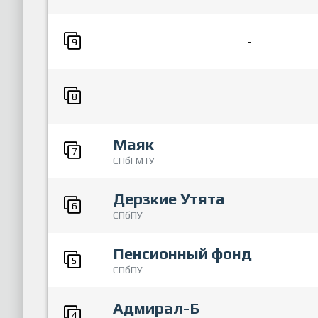
-
9
-
8
Маяк
7
СПбГМТУ
Дерзкие Утята
6
СПбПУ
Пенсионный фонд
5
СПбПУ
Адмирал-Б
4