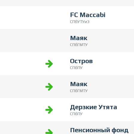
FC Maccabi
СПбУТУиЭ
Маяк
СПбГМТУ
Остров
СПбПУ
Маяк
СПбГМТУ
Дерзкие Утята
СПбПУ
Пенсионный фонд