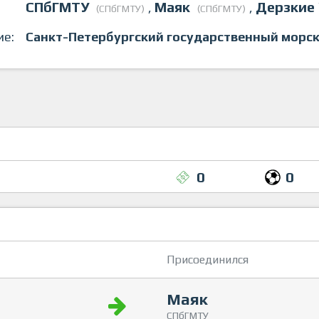
СПбГМТУ
Маяк
Дерзкие
,
,
(СПбГМТУ)
(СПбГМТУ)
ие:
Санкт-Петербургский государственный морск
0
0
Присоединился
Маяк
СПбГМТУ