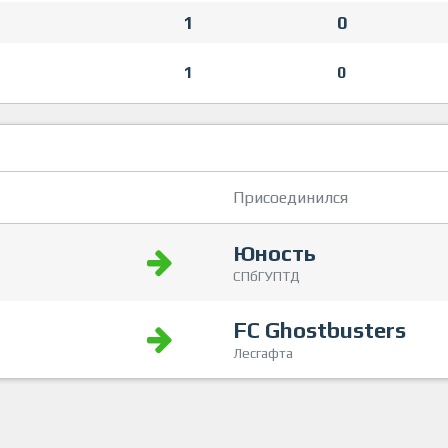
1
0
1
0
Присоединился
Юность
СПбГУПТД
FC Ghostbusters
Лесгафта