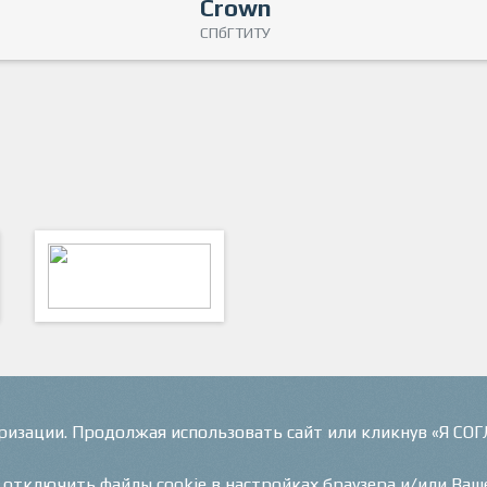
Crown
СПбГТИТУ
ФутКом - Футбольные
Коммуникации
оризации. Продолжая использовать сайт или кликнув «Я СО
и отключить файлы cookie в настройках браузера и/или Ваш