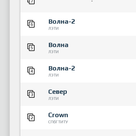
-
7
Волна-2
6
ЛЭТИ
Волна
5
ЛЭТИ
Волна-2
4
ЛЭТИ
Север
3
ЛЭТИ
Crown
2
СПбГТИТУ