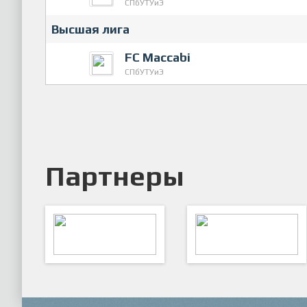
СПбУТУиЭ
Высшая лига
FC Maccabi
СПбУТУиЭ
Партнеры
ARTSPORT
ПФК "Кристалл"