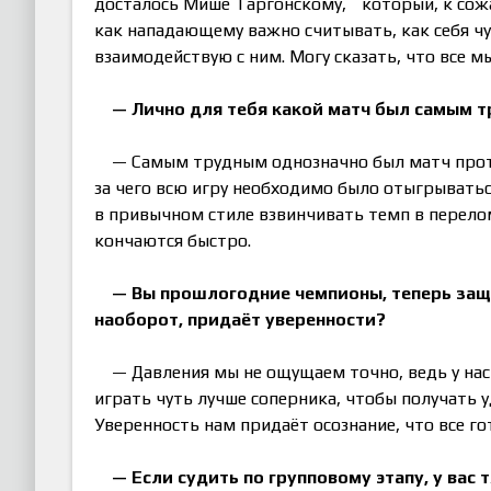
досталось Мише Таргонскому, который, к сожа
как нападающему важно считывать, как себя чув
взаимодействую с ним. Могу сказать, что все м
— Лично для тебя какой матч был самым 
— Самым трудным однозначно был матч против
за чего всю игру необходимо было отыгрываться
в привычном стиле взвинчивать темп в перелом
кончаются быстро.
— Вы прошлогодние чемпионы, теперь защи
наоборот, придаёт уверенности?
— Давления мы не ощущаем точно, ведь у нас
играть чуть лучше соперника, чтобы получать у
Уверенность нам придаёт осознание, что все г
— Если судить по групповому этапу, у вас