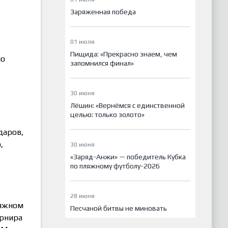
Заряженная победа
01 июля
Пищида: «Прекрасно знаем, чем
но
запомнился финал»
30 июня
Лёшин: «Вернёмся с единственной
целью: только золото»
даров,
,
30 июня
«Заряд-Анжи» — победитель Кубка
по пляжному футболу-2026
28 июня
ляжном
Песчаной битвы не миновать
урнира