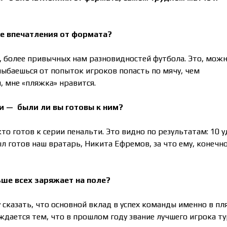
ие впечатления от формата?
, более привычных нам разновидностей футбола. Это, мож
лыбаешься от попыток игроков попасть по мячу, чем
, мне «пляжка» нравится.
ти — были ли вы готовы к ним?
то готов к серии пенальти. Это видно по результатам: 10 у
ыл готов наш вратарь, Никита Ефремов, за что ему, конечно
ьше всех заряжает на поле?
сказать, что основной вклад в успех команды именно в п
ждается тем, что в прошлом году звание лучшего игрока т