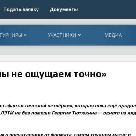
Подать заявку
Документы
ТУРНИРЫ
УЧАСТНИКИ
МЕДИА
мы не ощущаем точно»
из «фантастической четвёрки», которая пока ещё продо
з ЛЭТИ не без помощи Георгия Тютюкина — одного из ли
 о впечатлениях от формата, самом трудном матче и