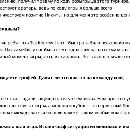
лению, получил травму по ходу розыгрыша этого турнира.
ствует вратарь, ведь по ходу игры я больше всего
ы чувствуем позитив Никиты, но для меня это особенно цен
трудным?
 ребят из «Blackberry». Haм быстро забили несколько мя
. На скамейке у нас была всего одна замена, поэтому мы н
ный момент игры, хоть и старались. Всё-таки в пляжке си
щаете трофей. Давит ли это как-то на команду или,
 не стоит задачи защищать титул чемпиона. Нам просто н
довольствие от игры, а медали и кубок — это приятный бон
отовы выкладываться на поле даже в таком необычном фор
 тяжело шла игра. В плей-офф ситуация изменилась и вы