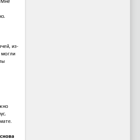
 Мне
но.
чей, из-
е могли
лы
ужно
ус.
мате.
 снова