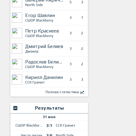
5
3
North Side
Егор Шавлин
3
1
СШОР Blackberry
Петр Краснеев
3
2
СШОР Blackberry
Дмитрий Беляев
3
2
Джокер
Радослав Беликов
3
2
СШОР Blackberry
Кирилл Данилин
3
3
ССК Гранит
Полная статистика
Результаты
31 мая
3:1
СШОР Blackberry
ССК Гранит
3:6
Чисто пятая
North Side