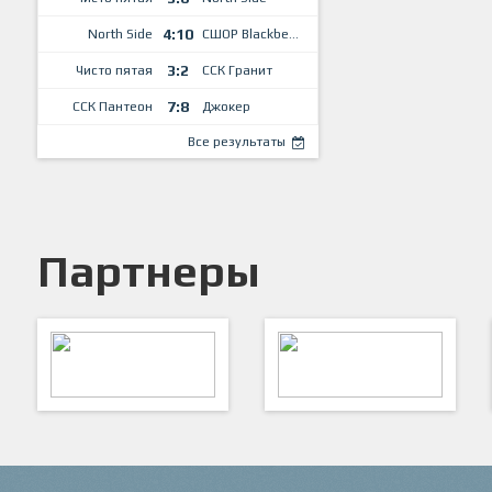
4:10
North Side
СШОР Blackberry
3:2
Чисто пятая
ССК Гранит
7:8
ССК Пантеон
Джокер
Все результаты
Партнеры
ARTSPORT
ПФК "Кристалл"