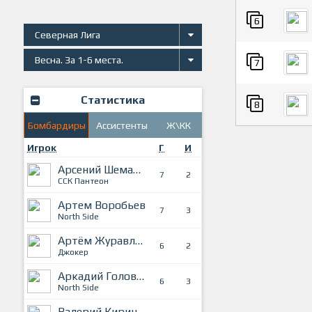
6
Северная Лига
Весна. За 1-6 места.
7
Статистика
8
Бомбардиры
Ассистенты
Ж\КК
Игрок
Г
И
Арсений Шеманов
7
2
ССК Пантеон
Артем Воробьев
7
3
North Side
Артём Журавлев
6
2
Джокер
Аркадий Головкин
6
3
North Side
Валерий Кириченко