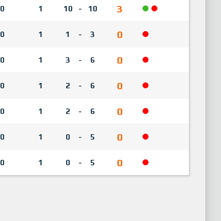
3
0
1
10
-
10
0
0
1
1
-
3
0
0
1
3
-
6
0
0
1
2
-
6
0
0
1
2
-
6
0
0
1
0
-
5
0
0
1
0
-
5