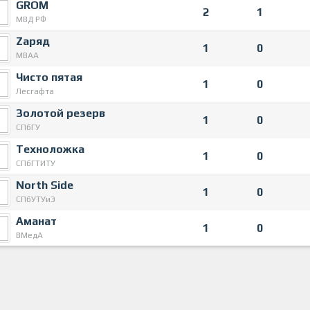
GROM
2
1
МВД РФ
Zаряд
1
0
МВАА
Чисто пятая
1
0
Лесгафта
Золотой резерв
1
0
СПбГУ
Техноложка
1
0
СПбГТИТУ
North Side
1
0
СПбУТУиЭ
Аманат
1
0
ВМедА