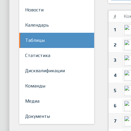
Новости
#
Ко
Календарь
1
Таблицы
2
Статистика
3
Дисквалификации
4
Команды
5
Медиа
6
Документы
7