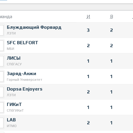
манда
И
В
Блуждающий Форвард
3
2
ЛЭТИ
SFC BELFORT
2
2
МБИ
ЛИСЫ
1
1
СПбГАСУ
Заряд-Анжи
1
1
Горный Университет
Dopsa Enjoyers
2
1
ЛЭТИ
ГИКиТ
1
1
СПбГИКиТ
LAB
2
1
ИТМО