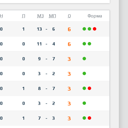
Н
П
МЗ
МП
О
Форма
6
0
1
13
-
6
6
0
0
11
-
4
3
0
0
9
-
7
3
0
0
3
-
2
3
0
1
8
-
7
3
0
0
3
-
2
3
0
1
7
-
3