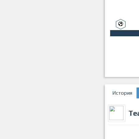
История
Te