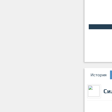
История
Си