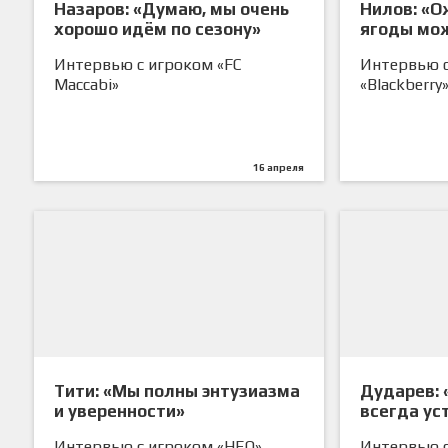
Назаров: «Думаю, мы очень
Нилов: «О
хорошо идём по сезону»
ягоды мож
угодно»
Интервью с игроком «FC
Интервью 
Maccabi»
«Blackberry
16 апреля
Тити: «Мы полны энтузиазма
Дударев: 
и уверенности»
всегда ус
Интервью с игроком «НЕО»
Интервью с