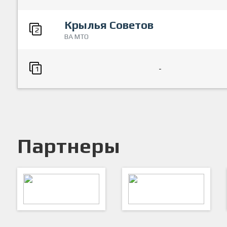
Крылья Советов
2
ВА МТО
-
1
Партнеры
ARTSPORT
ПФК "Кристалл"