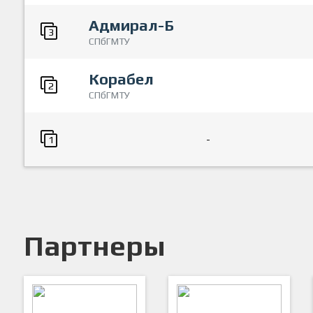
Адмирал-Б
3
СПбГМТУ
Корабел
2
СПбГМТУ
-
1
Партнеры