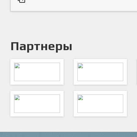
Партнеры
Федерация футбола СПб
Комитет по физической культуре
и спорту
VK
ФутКом - Футбольные
Коммуникации