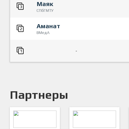
Маяк
3
СПбГМТУ
Аманат
2
ВМедА
-
1
Партнеры