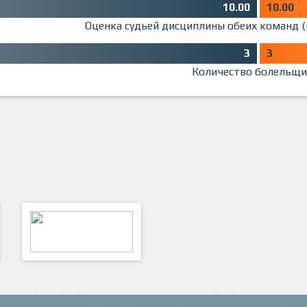
10.00
10.00
Оценка судьей дисциплины обеих команд (
3
3
Количество болельщи
ФутКом - Футбольные
Коммуникации