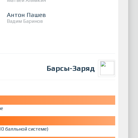
Матвей Алямкин
Антон Пашев
Вадим Баринов
Барсы-Заряд
ме
10 балльной системе)