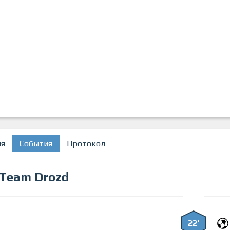
ия
События
Протокол
Team Drozd
22'