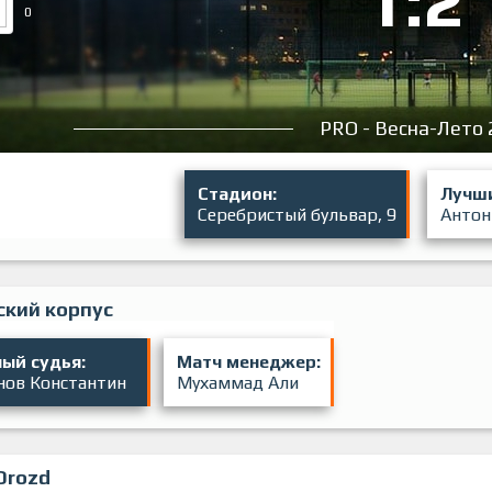
1:2
0
PRO - Весна-Лето 
Стадион:
Лучши
Серебристый бульвар, 9
Антон
ский корпус
ый судья:
Матч менеджер:
нов Константин
Мухаммад Али
Drozd