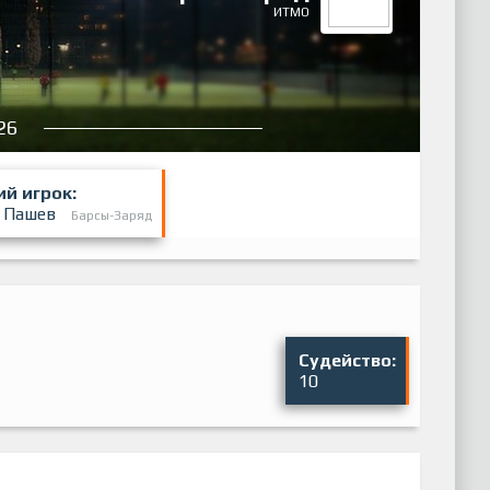
ИТМО
26
й игрок:
 Пашев
Барсы-Заряд
Судейство:
10