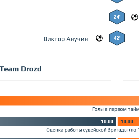
24'
42'
Виктор Анучин
Team Drozd
Голы в первом тай
10.00
10.00
Оценка работы судейской бригады (по 